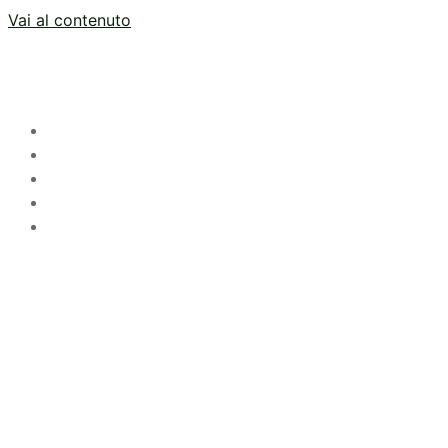
Vai al contenuto
HOME
LO STUDIO
SERVIZI
STRUMENTI
CONTATTI