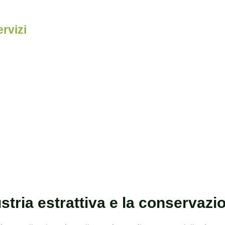
ervizi
ve
ustria estrattiva e la conservaz