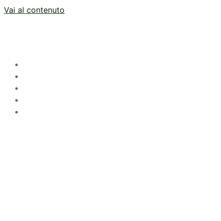
Vai al contenuto
HOME
LO STUDIO
SERVIZI
STRUMENTI
CONTATTI