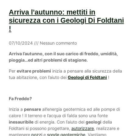
Arriva l’autunno: mettiti in
sicurezza con i Geologi Di Foldtani
!
07/10/2024
Nessun commento
Arriva l’autunno, con il suo carico di freddo, umidità,
pioggia…ed altri problemi di stagione.
Per
evitare problemi
inizia a pensare alla sicurezza della
tua abitazione, con l’aiuto dei
Geologi di Foldtani
!
Fa Freddo?
Inizia a
pensare
all’energia geotermica ed alle pompe di
calore ! Il terreno e l’acqua di falda sono una fonte
inesauribile
di energia. Con l’aiuto dei
geologi
della
Foldtani si possono progettare,
autorizzare
, realizzare e
mantenere
pozzi
e
sonde geotermiche
. Vantiamo