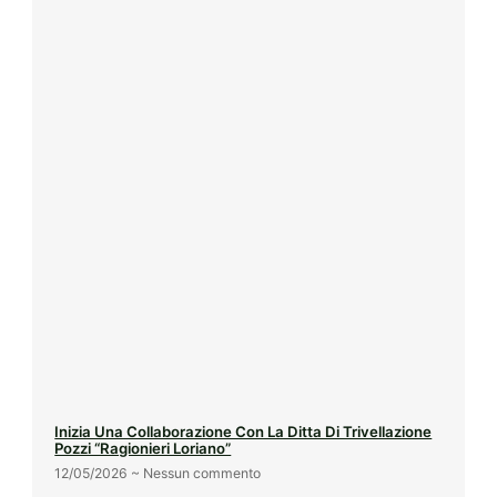
Inizia Una Collaborazione Con La Ditta Di Trivellazione
Pozzi “Ragionieri Loriano”
12/05/2026
Nessun commento