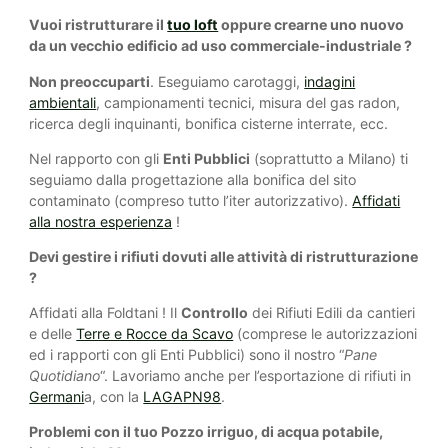
Vuoi ristrutturare il
tuo loft
oppure crearne uno nuovo
da un vecchio edificio ad uso commerciale-industriale ?
Non preoccuparti
. Eseguiamo carotaggi,
indagini
ambientali
, campionamenti tecnici, misura del gas radon,
ricerca degli inquinanti, bonifica cisterne interrate, ecc.
Nel rapporto con gli
Enti Pubblici
(soprattutto a Milano) ti
seguiamo dalla progettazione alla bonifica del sito
contaminato (compreso tutto l’iter autorizzativo).
Affidati
alla nostra esperienza
!
Devi gestire i rifiuti dovuti alle attività di ristrutturazione
?
Affidati alla Foldtani ! Il
Controllo
dei Rifiuti Edili da cantieri
e delle
Terre e Rocce da Scavo
(comprese le autorizzazioni
ed i rapporti con gli Enti Pubblici) sono il nostro “
Pane
Quotidiano
“. Lavoriamo anche per l’esportazione di rifiuti in
Germani
a, con la
LAGAPN98
.
Problemi con il tuo Pozzo irriguo, di acqua potabile,