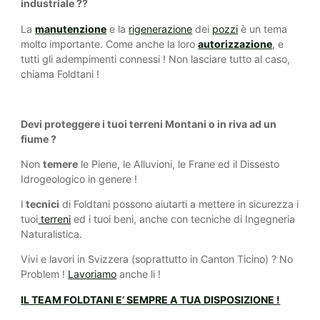
industriale ??
La
manutenzione
e la
rigenerazione
dei
pozzi
è un tema
molto importante. Come anche la loro
autorizzazione
, e
tutti gli adempimenti connessi ! Non lasciare tutto al caso,
chiama Foldtani !
Devi proteggere i tuoi terreni Montani o in riva ad un
fiume ?
Non
temere
le Piene, le Alluvioni, le Frane ed il Dissesto
Idrogeologico in genere !
I
tecnici
di Foldtani possono aiutarti a mettere in sicurezza i
tuoi
terreni
ed i tuoi beni, anche con tecniche di Ingegneria
Naturalistica.
Vivi e lavori in Svizzera (soprattutto in Canton Ticino) ? No
Problem !
Lavoriamo
anche li !
IL TEAM FOLDTANI E’ SEMPRE A TUA DISPOSIZIONE !